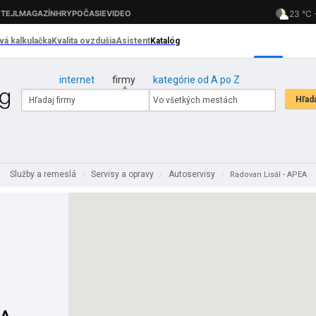
internet
firmy
kategórie od A po Z
Služby a remeslá
Servisy a opravy
Autoservisy
/
/
/
Radovan Lisál - APEA