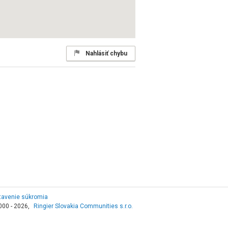
Nahlásiť chybu
tavenie súkromia
000 - 2026,
Ringier Slovakia Communities s.r.o.