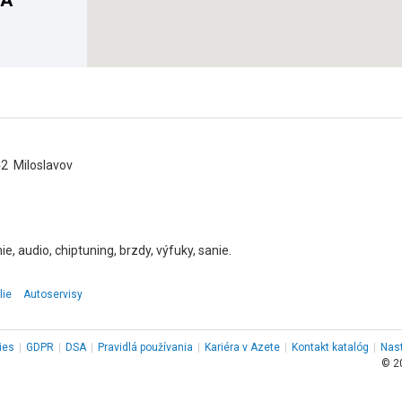
EA
42 Miloslavov
ie, audio, chiptuning, brzdy, výfuky, sanie.
lie
Autoservisy
ies
|
GDPR
|
DSA
|
Pravidlá používania
|
Kariéra v Azete
|
Kontakt
katalóg
|
Nas
© 2