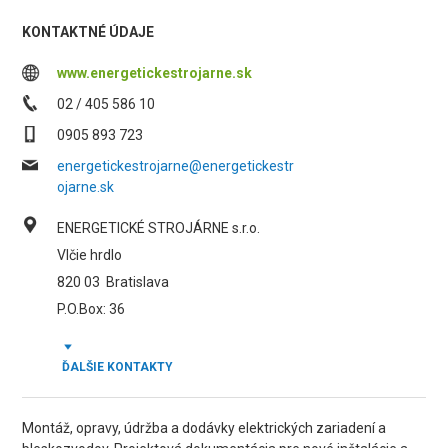
KONTAKTNÉ ÚDAJE
www.energetickestrojarne.sk
02 / 405 586 10
0905 893 723
energetickestrojarne@energetickestr
ojarne.sk
ENERGETICKÉ STROJÁRNE s.r.o.
Vlčie hrdlo
820 03
Bratislava
P.O.Box: 36
ĎALŠIE KONTAKTY
Montáž, opravy, údržba a dodávky elektrických zariadení a