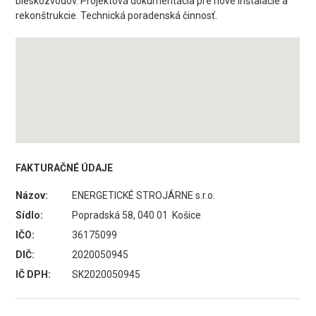
bleskozvodov. Projektová dokumentácia pre nové inštalácie a
rekonštrukcie. Technická poradenská činnosť.
FAKTURAČNÉ ÚDAJE
Názov:
ENERGETICKÉ STROJÁRNE s.r.o.
Sídlo:
Popradská 58, 040 01 Košice
IČO:
36175099
DIČ:
2020050945
IČ DPH:
SK2020050945