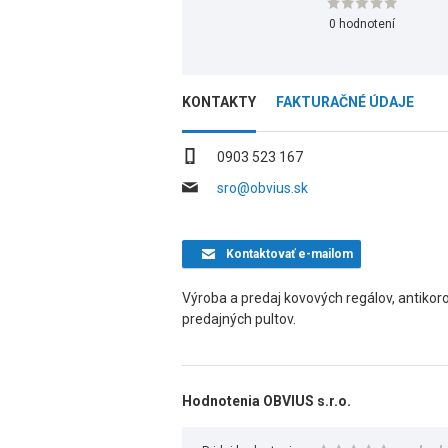
0 hodnotení
KONTAKTY
FAKTURAČNÉ ÚDAJE
0903 523 167
sro@obvius.sk
Kontaktovať
e-mailom
Výroba a predaj kovových regálov, antiko
predajných pultov.
Hodnotenia OBVIUS s.r.o.