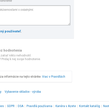
odnotenie
ený používateľ
.
ez hodnotenia
 zatiaľ nikto nehodnotil.
 Pridaj k nej svoje hodnotenie.
a informácie na tejto stránke.
Viac v Pravidlách
ly
Vybavenie skladov ‑ výroba
ies
|
GDPR
|
DSA
|
Pravidlá používania
|
Kariéra v Azete
|
Kontakt
katalóg
|
Nas