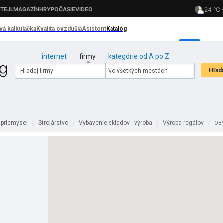
internet
firmy
kategórie od A po Z
 priemysel
Strojárstvo
Vybavenie skladov - výroba
Výroba regálov
/
/
/
/
OBV