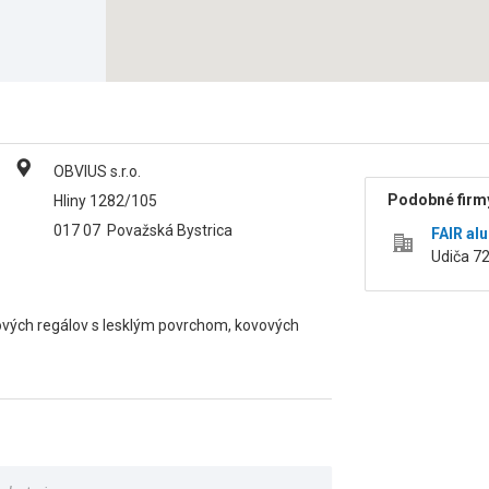
OBVIUS s.r.o.
Podobné firmy
Hliny 1282/105
017 07
Považská Bystrica
FAIR alu
Udiča 72
rových regálov s lesklým povrchom, kovových