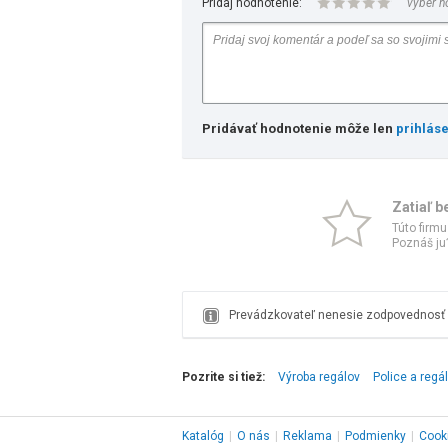
Pridaj hodnotenie:
vyber h
Pridávať hodnotenie môže len
prihlás
Zatiaľ b
Túto firmu
Poznáš ju?
Prevádzkovateľ nenesie zodpovednosť z
Pozrite si tiež:
Výroba regálov
Police a regá
Katalóg
|
O nás
|
Reklama
|
Podmienky
|
Cook