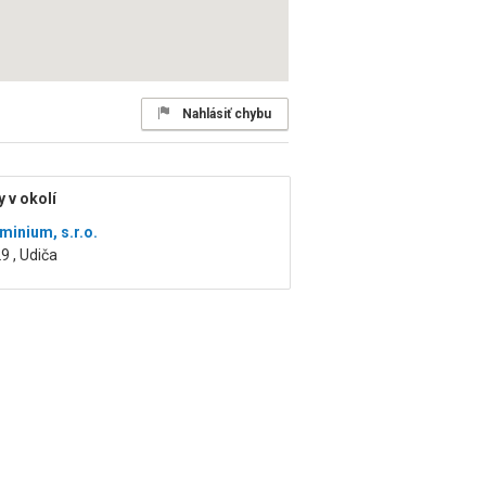
Nahlásiť chybu
 v okolí
minium, s.r.o.
9 , Udiča