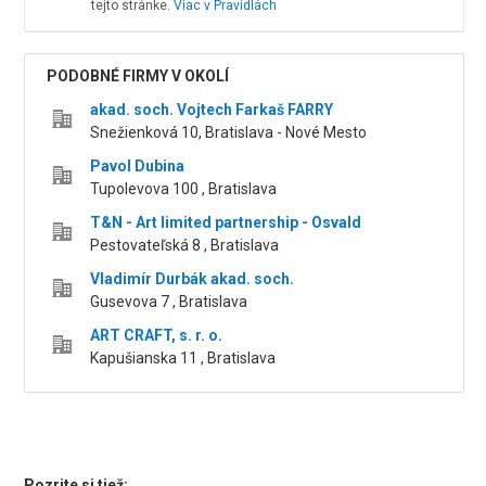
tejto stránke.
Viac v Pravidlách
PODOBNÉ FIRMY V OKOLÍ
akad. soch. Vojtech Farkaš FARRY
Snežienková 10, Bratislava - Nové Mesto
Pavol Dubina
Tupolevova 100 , Bratislava
T&N - Art limited partnership - Osvald
Pestovateľská 8 , Bratislava
Vladimír Durbák akad. soch.
Gusevova 7 , Bratislava
ART CRAFT, s. r. o.
Kapušianska 11 , Bratislava
Pozrite si tiež: