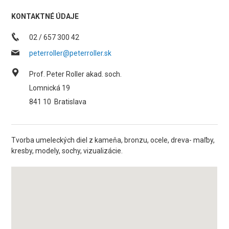
KONTAKTNÉ ÚDAJE
02 / 657 300 42
peterroller@peterroller.sk
Prof. Peter Roller akad. soch.
Lomnická 19
841 10
Bratislava
Tvorba umeleckých diel z kameňa, bronzu, ocele, dreva- maľby,
kresby, modely, sochy, vizualizácie.