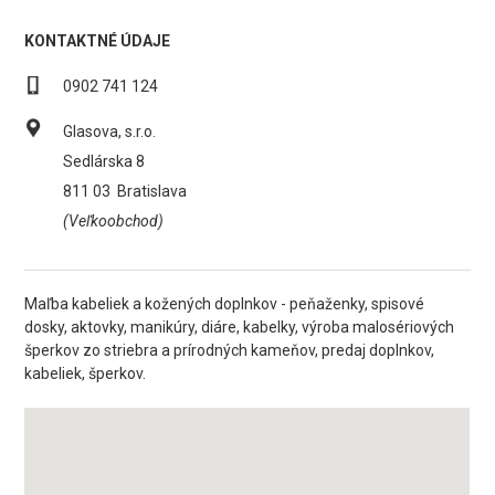
KONTAKTNÉ ÚDAJE
0902 741 124
Glasova, s.r.o.
Sedlárska 8
811 03
Bratislava
(Veľkoobchod)
Maľba kabeliek a kožených doplnkov - peňaženky, spisové
dosky, aktovky, manikúry, diáre, kabelky, výroba malosériových
šperkov zo striebra a prírodných kameňov, predaj doplnkov,
kabeliek, šperkov.