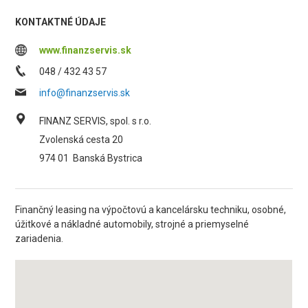
KONTAKTNÉ ÚDAJE
www.finanzservis.sk
048 / 432 43 57
info@finanzservis.sk
FINANZ SERVIS, spol. s r.o.
Zvolenská cesta 20
974 01
Banská Bystrica
Finančný leasing na výpočtovú a kancelársku techniku, osobné,
úžitkové a nákladné automobily, strojné a priemyselné
zariadenia.