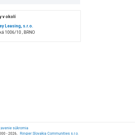
 v okolí
y Leasing, s.r.o.
ká 1006/10 , BRNO
tavenie súkromia
000 - 2026,
Ringier Slovakia Communities s.r.o.