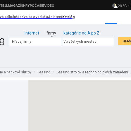
internet
firmy
kategórie od A po Z
ie a bankové služby
Leasing
Leasing strojov a technologických zariadení
/
/