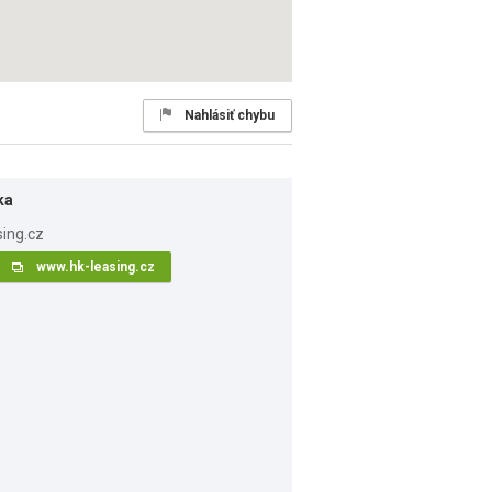
Nahlásiť chybu
ka
www.hk-leasing.cz