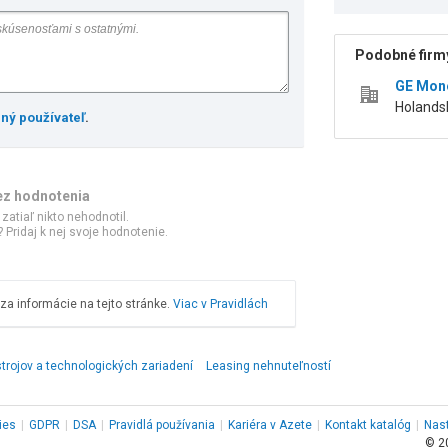
Podobné firmy
GE Mone
Holands
ený používateľ
.
ez hodnotenia
 zatiaľ nikto nehodnotil.
 Pridaj k nej svoje hodnotenie.
a informácie na tejto stránke.
Viac v Pravidlách
trojov a technologických zariadení
Leasing nehnuteľností
ies
|
GDPR
|
DSA
|
Pravidlá používania
|
Kariéra v Azete
|
Kontakt
katalóg
|
Nas
© 2