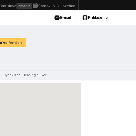
/
Hynek Kočí - leasing a úver