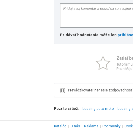
Pridávať hodnotenie môže len
prihlás
Zatiaľ b
Túto firmu
Poznáš ju?
Prevádzkovateľ nenesie zodpovednosť z
Pozrite si tiež:
Leasing auto‑moto
Leasing s
Katalóg
|
O nás
|
Reklama
|
Podmienky
|
Cook