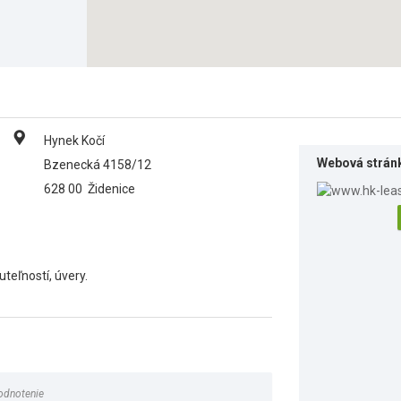
Hynek Kočí
Webová strán
Bzenecká 4158/12
628 00
Židenice
teľností, úvery.
odnotenie