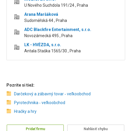
U Nového Suchdola 191/24 , Praha
Arana Maršáková
Sudoměřská 44 , Praha
ADC Blackfire Entertainment, s.r.o.
Novozámecká 495 , Praha
LK - HVĚZDA, s.r.o.
Antala Staška 1565/30 , Praha
Pozrite si tiež:
Darčekový a zábavný tovar ‑ veľkoobchod
Pyrotechnika ‑ veľkoobchod
Hračky a hry
Pridať firmu
Nahlásiť chybu