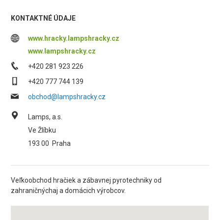
KONTAKTNÉ ÚDAJE
www.hracky.lampshracky.cz
www.lampshracky.cz
+420 281 923 226
+420 777 744 139
obchod@lampshracky.cz
Lamps, a.s.
Ve Žlíbku
193 00
Praha
Veľkoobchod hračiek a zábavnej pyrotechniky od
zahraničnýchaj a domácich výrobcov.