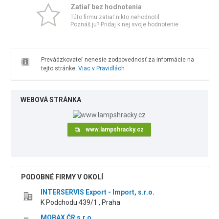
Zatiaľ bez hodnotenia
Túto firmu zatiaľ nikto nehodnotil.
Poznáš ju? Pridaj k nej svoje hodnotenie.
Prevádzkovateľ nenesie zodpovednosť za informácie na
tejto stránke.
Viac v Pravidlách
WEBOVÁ STRÁNKA
www.lampshracky.cz
PODOBNÉ FIRMY V OKOLÍ
INTERSERVIS Export - Import, s.r.o.
K Podchodu 439/1 , Praha
MOBAX ČR s.r.o.