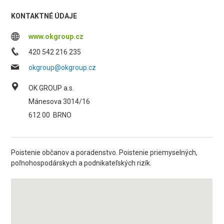
KONTAKTNÉ ÚDAJE
www.okgroup.cz
420 542 216 235
okgroup@okgroup.cz
OK GROUP a.s.
Mánesova 3014/16
612 00
BRNO
Poistenie občanov a poradenstvo. Poistenie priemyselných,
poľnohospodárskych a podnikateľských rizík.