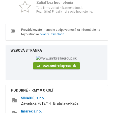
Zatiaľ bez hodnotenia
Túto firmu zatiaľ nikto nehodnotil.
Poznáš ju? Pridaj k nej svoje hodnotenie.
Prevádzkovateľ nenesie zodpovednosť za informácie na
tejto stránke.
Viac v Pravidlách
WEBOVÁ STRÁNKA
www.umbrellagroup.sk
PODOBNÉ FIRMY V OKOLÍ
SINAXIS, s.r.o.
Závadská 7618/14 , Bratislava-Rača
Imarex s.r.o.