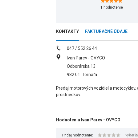
1
hodnotenie
KONTAKTY
FAKTURAČNÉ ÚDAJE
047 / 552 26 44
Ivan Parev - OVYCO
Odborárska 13
982 01
Tornaľa
Predaj motorových vozidiel a motocyklov,
prostriedkov.
Hodnotenia Ivan Parev - OVYCO
Pridaj hodnotenie:
vyber h