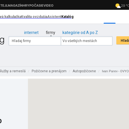
internet
firmy
kategórie od A po Z
Služby a remeslá
Požičovne a prenájom
Autopožičovne
/
/
/
Ivan Parev - OVYC
O