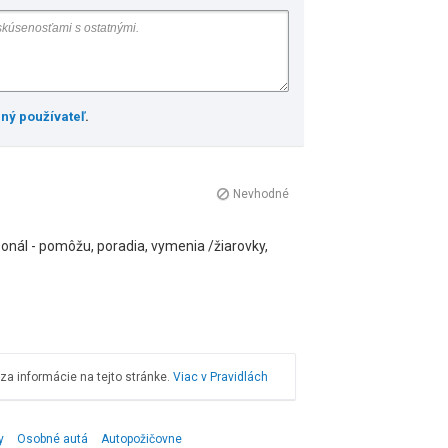
ený používateľ
.
Nevhodné
sonál - pomôžu, poradia, vymenia /žiarovky,
a informácie na tejto stránke.
Viac v Pravidlách
y
Osobné autá
Autopožičovne