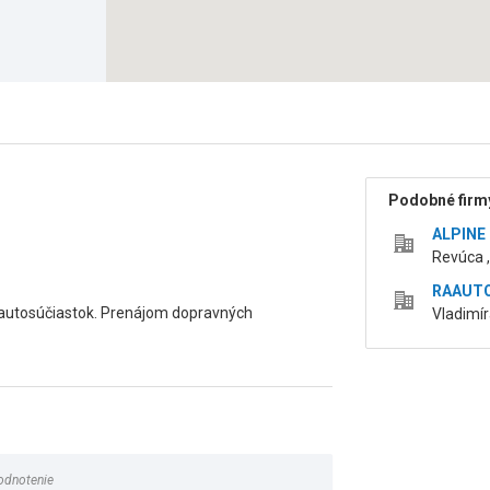
Podobné firmy
ALPINE 
Revúca 
RAAUTO 
 autosúčiastok. Prenájom dopravných
Vladimí
odnotenie