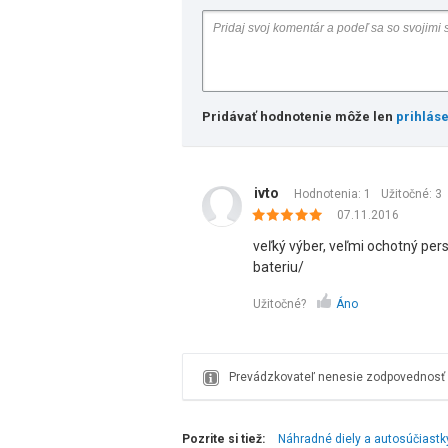
Pridávať hodnotenie môže len
prihlás
ivto
Hodnotenia: 1
Užitočné:
3
07.11.2016
veľký výber, veľmi ochotný per
bateriu/
Užitočné?
Áno
Prevádzkovateľ nenesie zodpovednosť z
Pozrite si tiež:
Náhradné diely a autosúčiastk