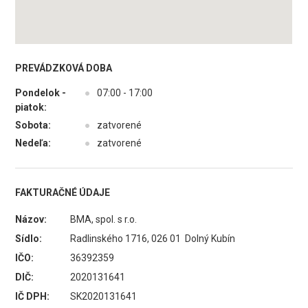
PREVÁDZKOVÁ DOBA
Pondelok -
●
07:00 - 17:00
piatok:
Sobota:
●
zatvorené
Nedeľa:
●
zatvorené
FAKTURAČNÉ ÚDAJE
Názov:
BMA, spol. s r.o.
Sídlo:
Radlinského 1716, 026 01 Dolný Kubín
IČO:
36392359
DIČ:
2020131641
IČ DPH:
SK2020131641