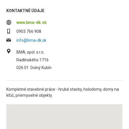
KONTAKTNÉ ÚDAJE
www.bma-dk.sk
0903 766 908
info@bma-dk.sk
BMA, spol. s r.o.
Radlinského 1716
026 01
Dolný Kubín
Kompletné stavebné práce - hrubé stavby, holodomy, domy na
kľúč, priemyselné objekty.