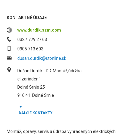
KONTAKTNÉ ÚDAJE
www.durdik.szm.com
032 / 779 27 63
0905 713 603
dusan.durdik@stonline.sk
Dušan Durdík - DD-Montáž,údržba
el.zariadení.
Dolné Srnie 25
916 41
Dolné Srnie
ĎALŠIE KONTAKTY
Montáž, opravy, servis a údržba vyhradených elektrických