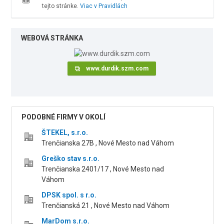
tejto stránke.
Viac v Pravidlách
WEBOVÁ STRÁNKA
www.durdik.szm.com
PODOBNÉ FIRMY V OKOLÍ
ŠTEKEL, s.r.o.
Trenčianska 27B , Nové Mesto nad Váhom
Greško stav s.r.o.
Trenčianska 2401/17 , Nové Mesto nad
Váhom
DPSK spol. s r.o.
Trenčianská 21 , Nové Mesto nad Váhom
MarDom s.r.o.