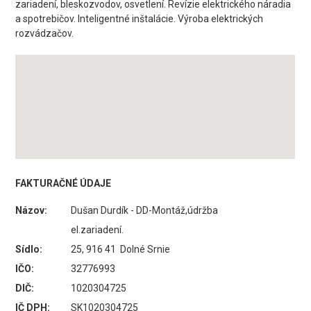
zariadení, bleskozvodov, osvetlení. Revízie elektrického náradia
a spotrebičov. Inteligentné inštalácie. Výroba elektrických
rozvádzačov.
FAKTURAČNÉ ÚDAJE
Názov:
Dušan Durdík - DD-Montáž,údržba
el.zariadení.
Sídlo:
25, 916 41 Dolné Srnie
IČO:
32776993
DIČ:
1020304725
IČ DPH:
SK1020304725