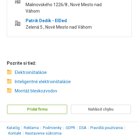
Malinovského 1226/8 , Nové Mesto nad
Váhom
Patrik Dedík - ElDed
Zelená 5 , Nové Mesto nad Váhom
Pozrite si tiež:
Elektroinštalácie
Inteligentné elektroinštalácie
Montáž bleskozvodov
Pridať firmu
Nahlásiť chybu
Katalóg
|
Reklama
|
Podmienky
|
GDPR
|
DSA
|
Pravidlá používania
|
Kontakt
|
Nastavenie súkromia