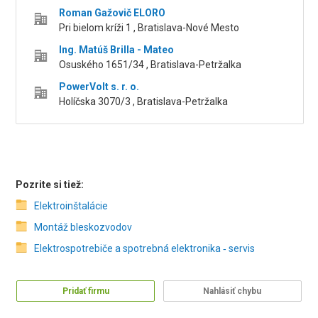
Roman Gažovič ELORO
Pri bielom kríži 1 , Bratislava-Nové Mesto
Ing. Matúš Brilla - Mateo
Osuského 1651/34 , Bratislava-Petržalka
PowerVolt s. r. o.
Holíčska 3070/3 , Bratislava-Petržalka
Pozrite si tiež:
Elektroinštalácie
Montáž bleskozvodov
Elektrospotrebiče a spotrebná elektronika ‑ servis
Pridať firmu
Nahlásiť chybu