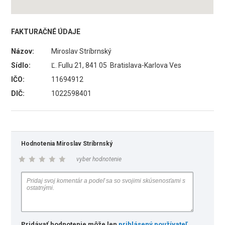
FAKTURAČNÉ ÚDAJE
Názov:
Miroslav Stríbrnský
Sídlo:
Ľ. Fullu 21, 841 05 Bratislava-Karlova Ves
IČO:
11694912
DIČ:
1022598401
Hodnotenia Miroslav Stríbrnský
vyber hodnotenie
Pridávať hodnotenie môže len
prihlásený používateľ
.