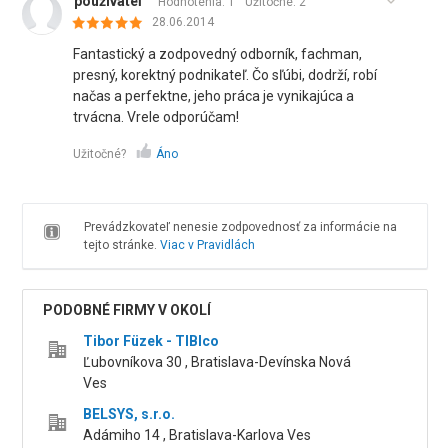
používateľ
Hodnotenia: 1
Užitočné:
2
28.06.2014
Fantastický a zodpovedný odborník, fachman,
presný, korektný podnikateľ. Čo sľúbi, dodrží, robí
načas a perfektne, jeho práca je vynikajúca a
trvácna. Vrele odporúčam!
Užitočné?
Áno
Prevádzkovateľ nenesie zodpovednosť za informácie na
tejto stránke.
Viac v Pravidlách
PODOBNÉ FIRMY V OKOLÍ
Tibor Füzek - TIBIco
Ľubovníkova 30 , Bratislava-Devínska Nová
Ves
BELSYS, s.r.o.
Adámiho 14 , Bratislava-Karlova Ves