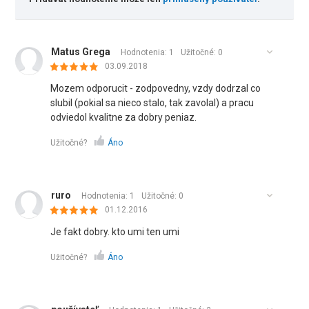
Matus Grega
Hodnotenia: 1
Užitočné:
0
03.09.2018
Mozem odporucit - zodpovedny, vzdy dodrzal co
slubil (pokial sa nieco stalo, tak zavolal) a pracu
odviedol kvalitne za dobry peniaz.
Užitočné?
Áno
ruro
Hodnotenia: 1
Užitočné:
0
01.12.2016
Je fakt dobry. kto umi ten umi
Užitočné?
Áno