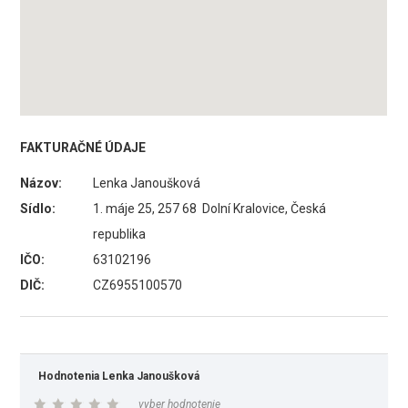
FAKTURAČNÉ ÚDAJE
Názov:
Lenka Janoušková
Sídlo:
1. máje 25, 257 68 Dolní Kralovice, Česká
republika
IČO:
63102196
DIČ:
CZ6955100570
Hodnotenia Lenka Janoušková
vyber hodnotenie