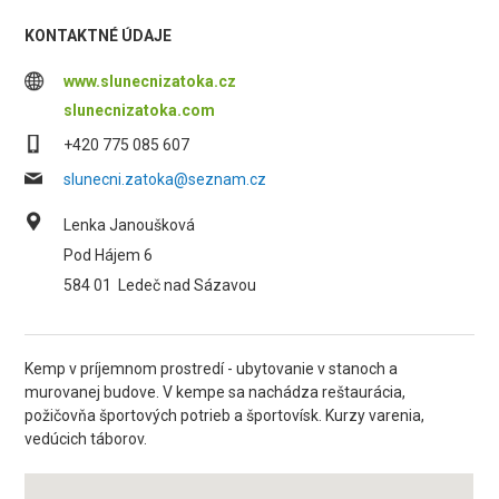
KONTAKTNÉ ÚDAJE
www.slunecnizatoka.cz
slunecnizatoka.com
+420 775 085 607
slunecni.zatoka@seznam.cz
Lenka Janoušková
Pod Hájem 6
584 01
Ledeč nad Sázavou
Kemp v príjemnom prostredí - ubytovanie v stanoch a
murovanej budove. V kempe sa nachádza reštaurácia,
požičovňa športových potrieb a športovísk. Kurzy varenia,
vedúcich táborov.