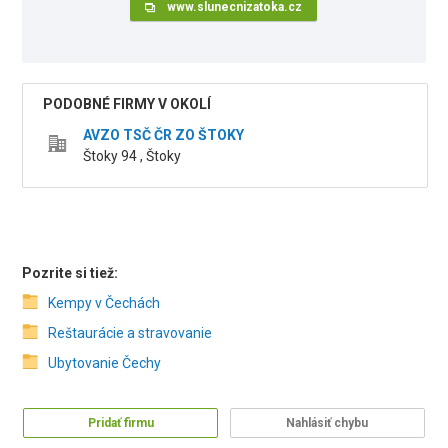
www.slunecnizatoka.cz
PODOBNÉ FIRMY V OKOLÍ
AVZO TSČ ČR ZO ŠTOKY
Štoky 94 , Štoky
Pozrite si tiež:
Kempy v Čechách
Reštaurácie a stravovanie
Ubytovanie Čechy
Pridať firmu
Nahlásiť chybu