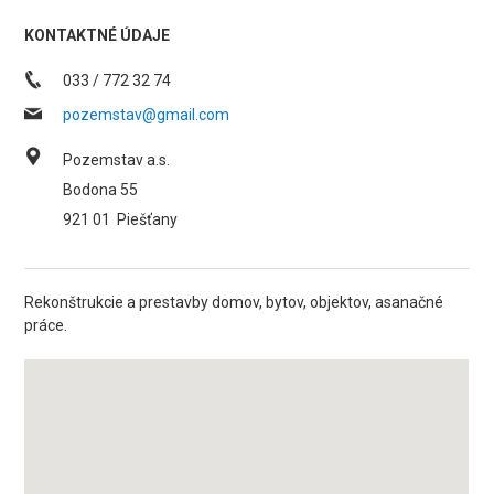
KONTAKTNÉ ÚDAJE
033 / 772 32 74
pozemstav@gmail.com
Pozemstav a.s.
Bodona 55
921 01
Piešťany
Rekonštrukcie a prestavby domov, bytov, objektov, asanačné
práce.