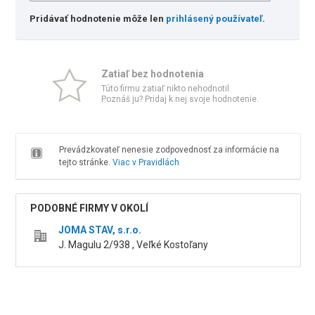
Pridávať hodnotenie môže len
prihlásený používateľ
.
Zatiaľ bez hodnotenia
Túto firmu zatiaľ nikto nehodnotil.
Poznáš ju? Pridaj k nej svoje hodnotenie.
Prevádzkovateľ nenesie zodpovednosť za informácie na
tejto stránke.
Viac v Pravidlách
PODOBNÉ FIRMY V OKOLÍ
JOMA STAV, s.r.o.
J. Magulu 2/938 , Veľké Kostoľany