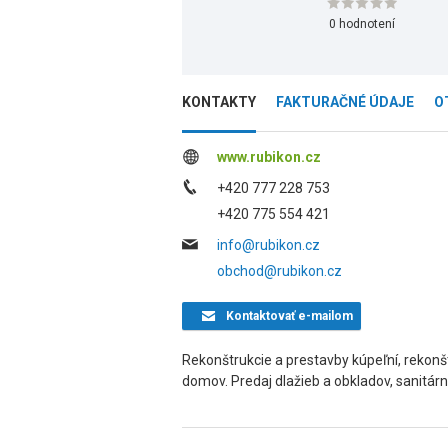
0 hodnotení
KONTAKTY
FAKTURAČNÉ ÚDAJE
O
www.rubikon.cz
+420 777 228 753
+420 775 554 421
info@rubikon.cz
obchod@rubikon.cz
Kontaktovať
e-mailom
Rekonštrukcie a prestavby kúpeľní, rekonšt
domov. Predaj dlažieb a obkladov, sanitárn