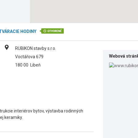
TVÁRACIE HODINY
RUBIKON stavby s.r.o.
Webová strán
Voctářova 679
180 00
Libeň
rukcie interiérov bytov, výstavba rodinných
ej keramiky.