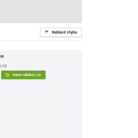
Nahlásiť chybu
ka
www.rubikon.cz