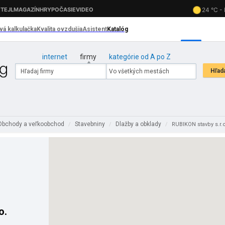
internet
firmy
kategórie od A po Z
Obchody a veľkoobchod
Stavebniny
Dlažby a obklady
/
/
/
RUBIKON stavby s.r.o
o.