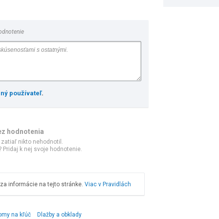
odnotenie
ený používateľ
.
ez hodnotenia
 zatiaľ nikto nehodnotil.
 Pridaj k nej svoje hodnotenie.
a informácie na tejto stránke.
Viac v Pravidlách
omy na kľúč
Dlažby a obklady