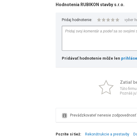
Hodnotenia RUBIKON stavby s.r.o.
Pridaj hodnotenie:
vyber h
Pridávať hodnotenie môže len
prihlás
Zatiaľ b
Túto firmu
Poznáš ju?
Prevádzkovateľ nenesie zodpovednosť z
Pozrite si tiež:
Rekonštrukcie a prestavby
D