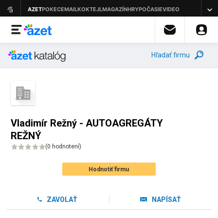
Hľadať firmu
Vladimír Režný - AUTOAGREGÁTY
REŽNÝ
(
0 hodnotení
)
Hodnotiť firmu
ZAVOLAŤ
NAPÍSAŤ