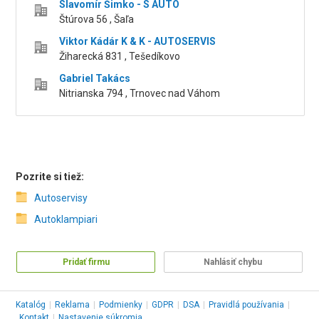
Slavomír Šimko - S AUTO
Štúrova 56 , Šaľa
Viktor Kádár K & K - AUTOSERVIS
Žiharecká 831 , Tešedíkovo
Gabriel Takács
Nitrianska 794 , Trnovec nad Váhom
Pozrite si tiež:
Autoservisy
Autoklampiari
Pridať firmu
Nahlásiť chybu
Katalóg
|
Reklama
|
Podmienky
|
GDPR
|
DSA
|
Pravidlá používania
|
Kontakt
|
Nastavenie súkromia