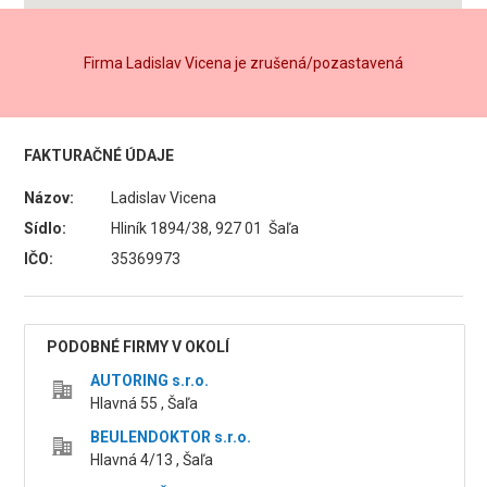
Firma Ladislav Vicena je zrušená/pozastavená
FAKTURAČNÉ ÚDAJE
Názov:
Ladislav Vicena
Sídlo:
Hliník 1894/38, 927 01 Šaľa
IČO:
35369973
PODOBNÉ FIRMY V OKOLÍ
AUTORING s.r.o.
Hlavná 55 , Šaľa
BEULENDOKTOR s.r.o.
Hlavná 4/13 , Šaľa