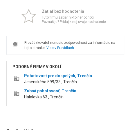
Zatiaľ bez hodnotenia
Túto firmu zatiaľ nikto nehodnotil.
Poznáš ju? Pridaj k nej svoje hodnotenie.
Prevádzkovateľ nenesie zodpovednosť za informácie na
tejto stránke.
Viac v Pravidlách
PODOBNÉ FIRMY V OKOLÍ
Pohotovosť pre dospelých, Trenčín
Jesenského 599/33 , Trenčín
Zubná pohotovosť, Trenčín
Halalovka 63 , Trenčín