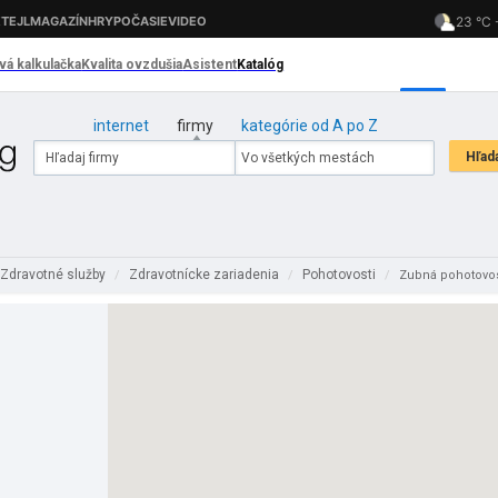
internet
firmy
kategórie od A po Z
Zdravotné služby
Zdravotnícke zariadenia
Pohotovosti
/
/
/
Zubná pohotovos