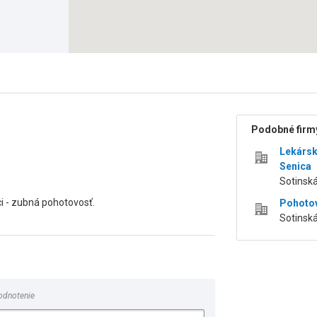
Podobné firmy
Lekársk
Senica
Sotinská
i - zubná pohotovosť.
Pohotov
Sotinská
odnotenie