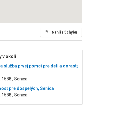
Nahlásiť chybu
 v okolí
a služba prvej pomci pre deti a dorast;
 1588 , Senica
osť pre dospelých, Senica
 1588 , Senica