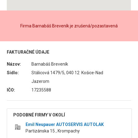
Firma Barnabáš Breveník je zrušená/pozastavená
FAKTURAČNÉ ÚDAJE
Názov:
Barnabáš Breveník
Sídlo:
Stálicová 1479/5, 040 12 Košice-Nad
Jazerom
IČO:
17235588
PODOBNÉ FIRMY V OKOLÍ
Emil Neupauer AUTOSERVIS AUTOLAK
Partizánska 15 , Krompachy