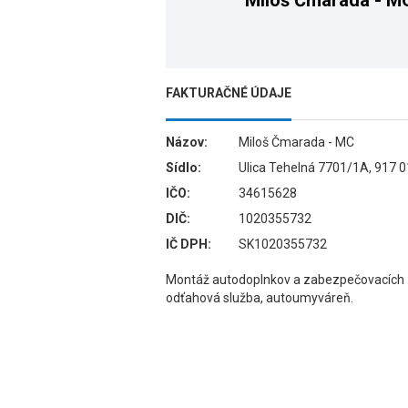
Miloš Čmarada - M
FAKTURAČNÉ ÚDAJE
Názov:
Miloš Čmarada - MC
Sídlo:
Ulica Tehelná 7701/1A, 917 
IČO:
34615628
DIČ:
1020355732
IČ DPH:
SK1020355732
Montáž autodoplnkov a zabezpečovacích z
odťahová služba, autoumyváreň.