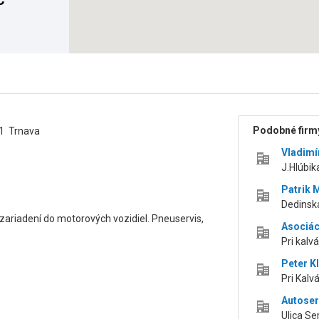
C
Podobné firmy
01 Trnava
Vladimí
J.Hlúbik
Patrik 
Dedinská
ariadení do motorových vozidiel. Pneuservis,
Asociác
Pri kalvá
Peter Kl
Pri Kalvá
Autoserv
Ulica Se