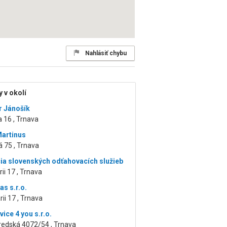
Nahlásiť chybu
 v okolí
r Jánošík
a 16 , Trnava
Martinus
 75 , Trnava
ia slovenských odťahovacích služieb
rii 17 , Trnava
as s.r.o.
rii 17 , Trnava
ice 4 you s.r.o.
redská 4072/54 , Trnava