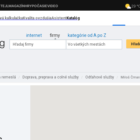
internet
firmy
kategórie od A po Z
a remeslá
Doprava, preprava a colné služby
Odťahové služby
/
/
/
Miloš Čmar