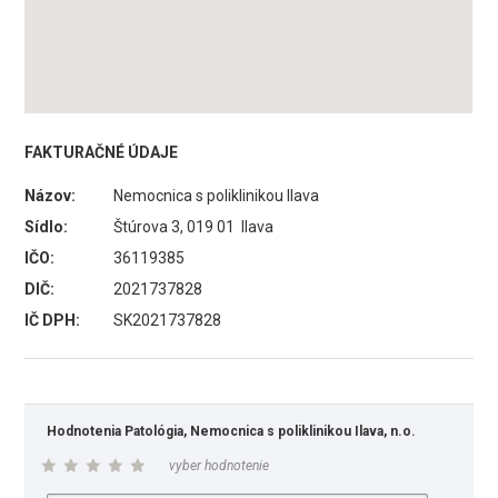
FAKTURAČNÉ ÚDAJE
Názov:
Nemocnica s poliklinikou Ilava
Sídlo:
Štúrova 3, 019 01 Ilava
IČO:
36119385
DIČ:
2021737828
IČ DPH:
SK2021737828
Hodnotenia Patológia, Nemocnica s poliklinikou Ilava, n.o.
vyber hodnotenie