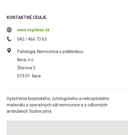
KONTAKTNÉ ÚDAJE
www.nspilava.sk
042 / 466 73 63
Patológia, Nemocnica s poliklinikou
Ilava, n.o.
Štúrova 3
019 01
Ilava
Vyšetrenia bioptického, cytologického a nekroptického
materiálu z operačných sál nemocnice a z odborných
ambulancií. Súdne pitvy.