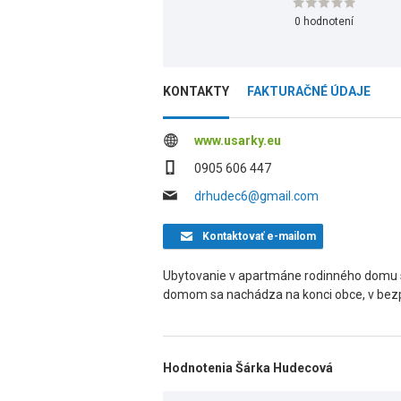
0 hodnotení
KONTAKTY
FAKTURAČNÉ ÚDAJE
www.usarky.eu
0905 606 447
drhudec6@gmail.com
Kontaktovať
e-mailom
Ubytovanie v apartmáne rodinného domu
domom sa nachádza na konci obce, v bezpr
Hodnotenia Šárka Hudecová