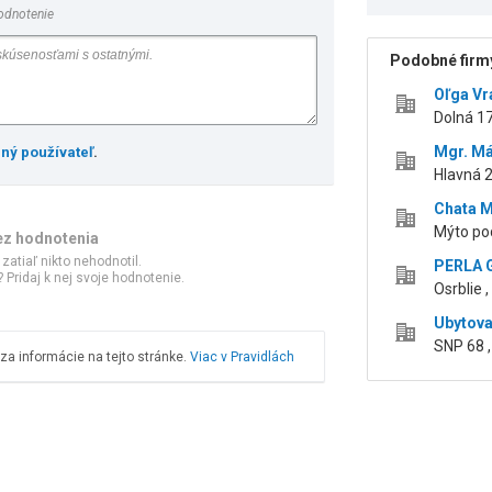
odnotenie
Podobné firmy
Oľga Vr
Dolná 1
Mgr. Má
ený používateľ
.
Hlavná 2
Chata 
Mýto po
ez hodnotenia
 zatiaľ nikto nehodnotil.
PERLA G
 Pridaj k nej svoje hodnotenie.
Osrblie ,
Ubytova
SNP 68 
a informácie na tejto stránke.
Viac v Pravidlách