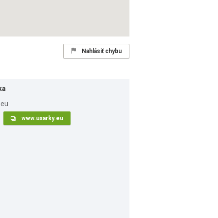
Nahlásiť chybu
ka
www.usarky.eu