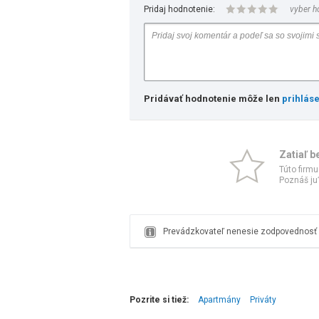
Pridaj hodnotenie:
vyber h
Pridávať hodnotenie môže len
prihlás
Zatiaľ b
Túto firmu
Poznáš ju?
Prevádzkovateľ nenesie zodpovednosť z
Pozrite si tiež:
Apartmány
Priváty