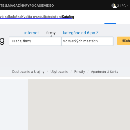
internet
firmy
kategórie od A po Z
Cestovanie a krajiny
Ubytovanie
Priváty
/
/
/
Apartmán U Šárky