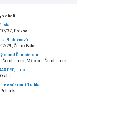
 v okolí
ánska
707/37 , Brezno
ria Budovcová
02/29 , Čierny Balog
Mýto pod Ďumbierom
d Ďumbierom , Mýto pod Ďumbierom
ASTRO, s.r.o.
 Osrblie
nie v súkromí Trafika
, Polomka