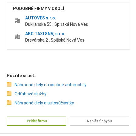
PODOBNÉ FIRMY V OKOLÍ
AUTOVES s.r.o.
Duklianska 55 , Spišská Nová Ves
ABC TAXI SNV, s.r.o.
Drevárska 2 , Spišská Nová Ves
Pozrite si tiež:
Náhradné diely na osobné automobily
Odťahové služby
Náhradné diely a autosúčiastky
Pridať firmu
Nahlásiť chybu