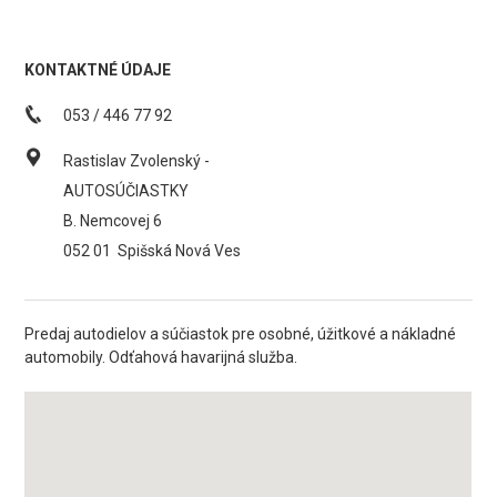
KONTAKTNÉ ÚDAJE
053 / 446 77 92
Rastislav Zvolenský -
AUTOSÚČIASTKY
B. Nemcovej 6
052 01
Spišská Nová Ves
Predaj autodielov a súčiastok pre osobné, úžitkové a nákladné
automobily. Odťahová havarijná služba.