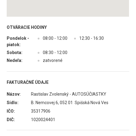
OTVÁRACIE HODINY
Pondelok -
●
08:00 - 12:00
●
12:30 - 16:30
piatok:
Sobota:
●
08:30 - 12:00
Nedeľa:
●
zatvorené
FAKTURAČNÉ ÚDAJE
Názov:
Rastislav Zvolenský - AUTOSÚČIASTKY
Sídlo:
B. Nemcovej 6, 052 01 Spišská Nová Ves
IČO:
35317906
DIČ:
1020024401