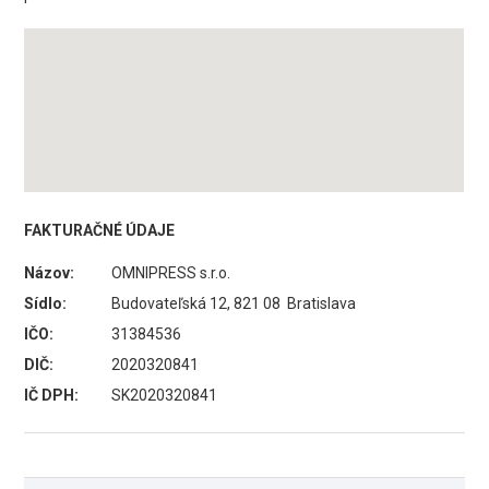
FAKTURAČNÉ ÚDAJE
Názov:
OMNIPRESS s.r.o.
Sídlo:
Budovateľská 12, 821 08 Bratislava
IČO:
31384536
DIČ:
2020320841
IČ DPH:
SK2020320841