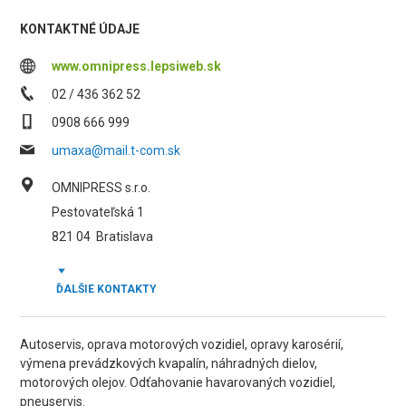
KONTAKTNÉ ÚDAJE
www.omnipress.lepsiweb.sk
02 / 436 362 52
0908 666 999
umaxa@mail.t-com.sk
OMNIPRESS s.r.o.
Pestovateľská 1
821 04
Bratislava
ĎALŠIE KONTAKTY
Autoservis, oprava motorových vozidiel, opravy karosérií,
výmena prevádzkových kvapalín, náhradných dielov,
motorových olejov. Odťahovanie havarovaných vozidiel,
pneuservis.