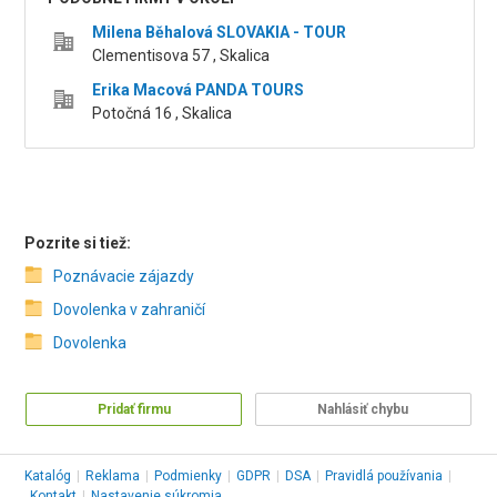
Milena Běhalová SLOVAKIA - TOUR
Clementisova 57 , Skalica
Erika Macová PANDA TOURS
Potočná 16 , Skalica
Pozrite si tiež:
Poznávacie zájazdy
Dovolenka v zahraničí
Dovolenka
Pridať firmu
Nahlásiť chybu
Katalóg
|
Reklama
|
Podmienky
|
GDPR
|
DSA
|
Pravidlá používania
|
Kontakt
|
Nastavenie súkromia