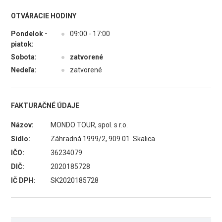
OTVÁRACIE HODINY
Pondelok -
●
09:00 - 17:00
piatok:
Sobota:
●
zatvorené
Nedeľa:
●
zatvorené
FAKTURAČNÉ ÚDAJE
Názov:
MONDO TOUR, spol. s r.o.
Sídlo:
Záhradná 1999/2, 909 01 Skalica
IČO:
36234079
DIČ:
2020185728
IČ DPH:
SK2020185728