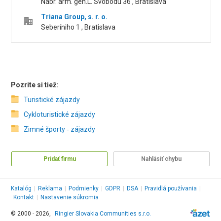
Nábr. arm. gen.L. Svobodu 36 , Bratislava
Triana Group, s. r. o.
Seberíniho 1 , Bratislava
Pozrite si tiež:
Turistické zájazdy
Cykloturistické zájazdy
Zimné športy ‑ zájazdy
Pridať firmu
Nahlásiť chybu
Katalóg
|
Reklama
|
Podmienky
|
GDPR
|
DSA
|
Pravidlá používania
|
Kontakt
|
Nastavenie súkromia
© 2000 - 2026,
Ringier Slovakia Communities s.r.o.