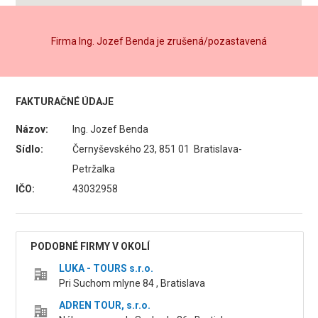
Firma Ing. Jozef Benda je zrušená/pozastavená
FAKTURAČNÉ ÚDAJE
Názov:
Ing. Jozef Benda
Sídlo:
Černyševského 23, 851 01 Bratislava-
Petržalka
IČO:
43032958
PODOBNÉ FIRMY V OKOLÍ
LUKA - TOURS s.r.o.
Pri Suchom mlyne 84 , Bratislava
ADREN TOUR, s.r.o.