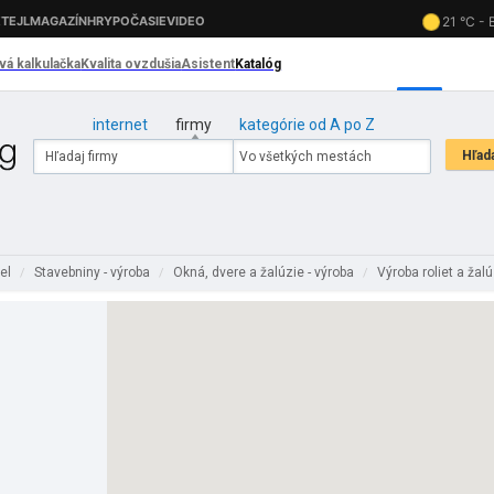
internet
firmy
kategórie od A po Z
sel
Stavebniny - výroba
Okná, dvere a žalúzie - výroba
Výroba roliet a žalú
/
/
/