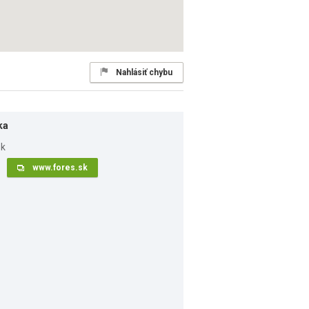
Nahlásiť chybu
ka
www.fores.sk