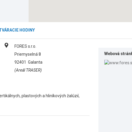
TVÁRACIE HODINY
FORES s.r.o.
Webová strán
Priemyselná 8
92401
Galanta
(Areál TRASER)
tikálnych, plastových a hliníkových žalúzií,