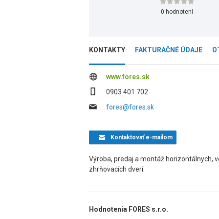
0 hodnotení
KONTAKTY
FAKTURAČNÉ ÚDAJE
O
www.fores.sk
0903 401 702
fores@fores.sk
Kontaktovať
e-mailom
Výroba, predaj a montáž horizontálnych, ver
zhrňovacích dverí.
Hodnotenia FORES s.r.o.