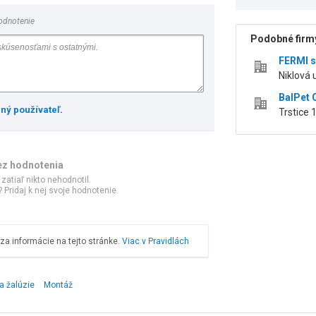
odnotenie
Podobné firmy
FERMI sp
Niklová 
BalPet 
ený používateľ
.
Trstice 
ez hodnotenia
 zatiaľ nikto nehodnotil.
 Pridaj k nej svoje hodnotenie.
a informácie na tejto stránke.
Viac v Pravidlách
a žalúzie
Montáž