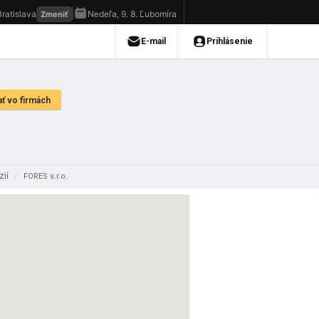
zií
/
FORES s.r.o.