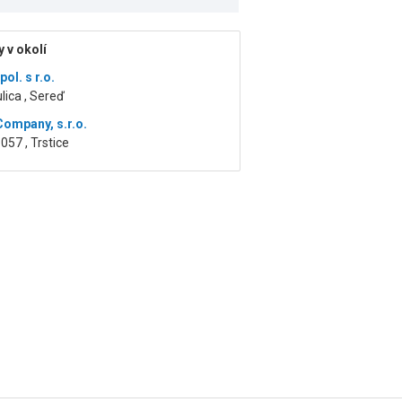
 v okolí
ol. s r.o.
ulica , Sereď
Company, s.r.o.
1057 , Trstice