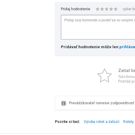
Pridaj hodnotenie:
vyber h
Pridávať hodnotenie môže len
prihlás
Zatiaľ b
Túto firmu
Poznáš ju?
Prevádzkovateľ nenesie zodpovednosť z
Pozrite si tiež:
Výroba roliet a žalúzií
Rolety 