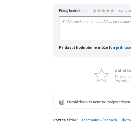
Pridaj hodnotenie:
vyber h
Pridávať hodnotenie môže len
prihlás
Zatiaľ b
Túto firmu
Poznáš ju?
Prevádzkovateľ nenesie zodpovednosť z
Pozrite si tiež:
Apartmány v Čechách
Ubyto