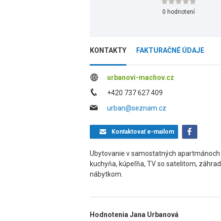
0 hodnotení
KONTAKTY
FAKTURAČNÉ ÚDAJE
urbanovi-machov.cz
+420 737 627 409
urban@seznam.cz
Kontaktovať
e-mailom
Ubytovanie v samostatných apartmánoch 
kuchyňa, kúpeľňa, TV so satelitom, záhrad
nábytkom.
Hodnotenia Jana Urbanová