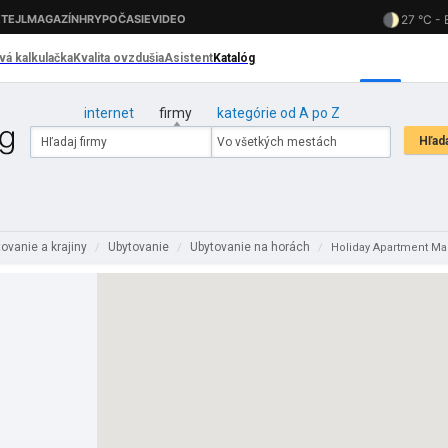
internet
firmy
kategórie od A po Z
ovanie a krajiny
Ubytovanie
Ubytovanie na horách
/
/
/
Holiday Apartment M