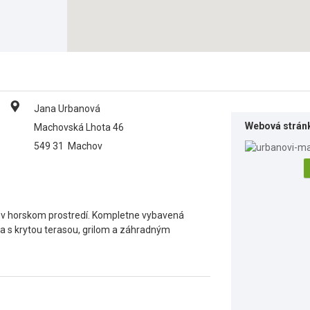
Jana Urbanová
Webová strán
Machovská Lhota 46
549 31
Machov
v horskom prostredí. Kompletne vybavená
a s krytou terasou, grilom a záhradným