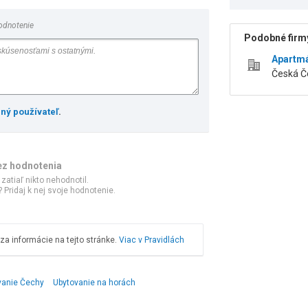
odnotenie
Podobné firmy
Apartmá
Česká Č
ený používateľ
.
ez hodnotenia
 zatiaľ nikto nehodnotil.
 Pridaj k nej svoje hodnotenie.
a informácie na tejto stránke.
Viac v Pravidlách
vanie Čechy
Ubytovanie na horách