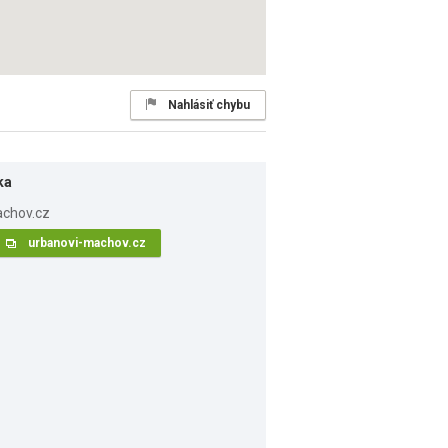
Nahlásiť chybu
ka
urbanovi-machov.cz