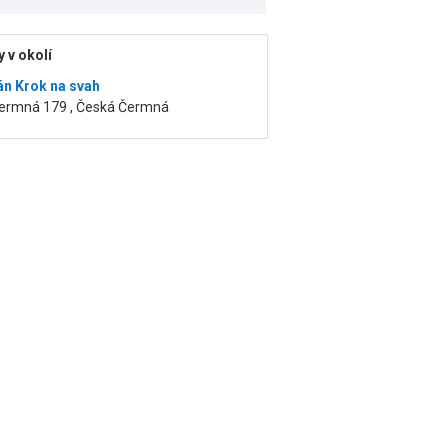
 v okolí
n Krok na svah
ermná 179 , Česká Čermná