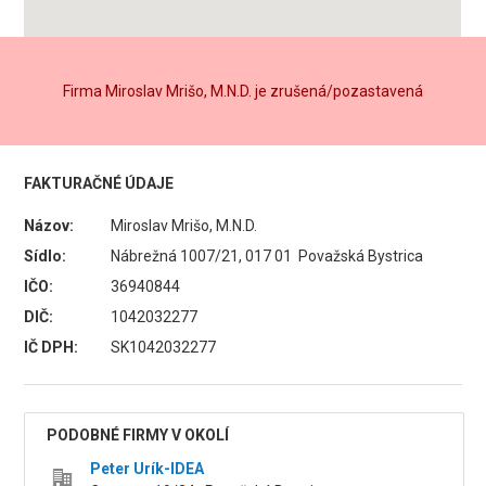
Firma Miroslav Mrišo, M.N.D. je zrušená/pozastavená
FAKTURAČNÉ ÚDAJE
Názov:
Miroslav Mrišo, M.N.D.
Sídlo:
Nábrežná 1007/21, 017 01 Považská Bystrica
IČO:
36940844
DIČ:
1042032277
IČ DPH:
SK1042032277
PODOBNÉ FIRMY V OKOLÍ
Peter Urík-IDEA