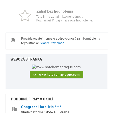
Zatiaľ bez hodnotenia
Túto firmu zatiaľ nikto nehodnotil.
Poznáš ju? Pridaj k nej svoje hodnotenie.
Prevádzkovateľ nenesie zodpovednosť za informácie na
tejto stránke.
Viac v Pravidlách
WEBOVÁ STRÁNKA
www.hotelromaprague.com
PODOBNÉ FIRMY V OKOLÍ
Congress Hotel Iris ****
Vladivostocká 1856/16 , Praha