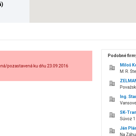
á)
Podobné firmy
Miloš K
šená/pozastavená ku dňu 23.09.2016
M. R. Št
ZELMAN,
Považsk
Ing. St
Vansovej
SK-Trans
Súvoz 1 
Ján Pl
Na Záhum