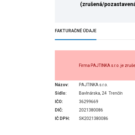
(zrušená/pozastaven
FAKTURAČNÉ ÚDAJE
Firma PAJTINKA s.r.o. je zru
Názov:
PAJTINKA s.r.o.
Sídlo:
Bavlnárska, 24 Trenčín
IČO:
36299669
DIČ:
2021380086
IČ DPH:
SK2021380086