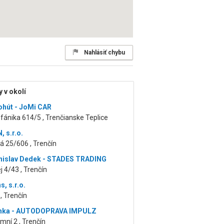
Nahlásiť chybu
 v okolí
ohút - JoMi CAR
efánika 614/5 , Trenčianske Teplice
 s.r.o.
á 25/606 , Trenčín
anislav Dedek - STADES TRADING
 4/43 , Trenčín
, s.r.o.
, Trenčín
ánka - AUTODOPRAVA IMPULZ
ní 2 , Trenčín