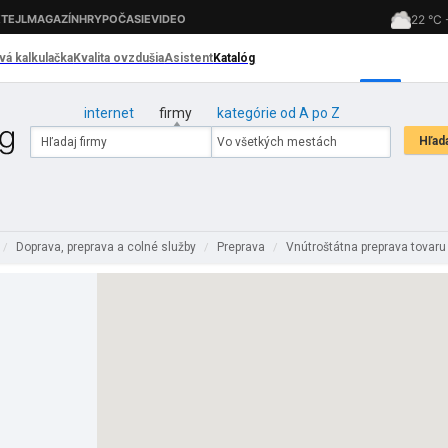
internet
firmy
kategórie od A po Z
Doprava, preprava a colné služby
Preprava
Vnútroštátna preprava tovar
/
/
/