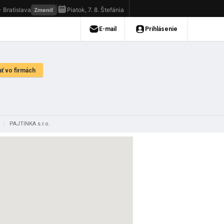
u
/
PAJTINKA s.r.o.