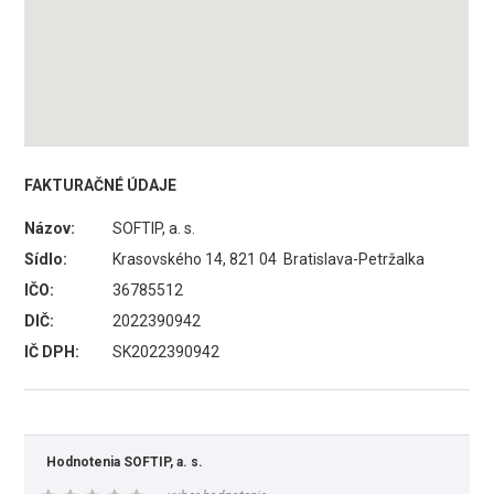
FAKTURAČNÉ ÚDAJE
Názov:
SOFTIP, a. s.
Sídlo:
Krasovského 14, 821 04 Bratislava-Petržalka
IČO:
36785512
DIČ:
2022390942
IČ DPH:
SK2022390942
Hodnotenia SOFTIP, a. s.