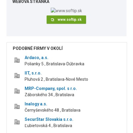
WEBOVÁ STRÁNKA
www.softip.sk
PODOBNÉ FIRMY V OKOLÍ
Ardaco, a.s.
Polianky 5 , Bratislava-Dúbravka
IIT, s.r.o.
Pluhová 2 , Bratislava-Nové Mesto
MRP-Company, spol. s r.o.
Záborského 34 , Bratislava
Inalogy a.s.
Černyševského 48 , Bratislava
SecurStar Slovakia s.r.o.
Ľubietovská 4 , Bratislava