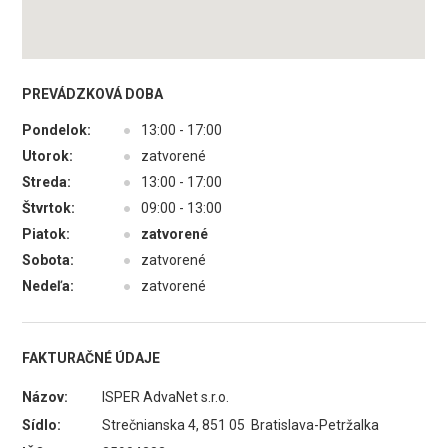
PREVÁDZKOVÁ DOBA
Pondelok:
●
13:00 - 17:00
Utorok:
●
zatvorené
Streda:
●
13:00 - 17:00
Štvrtok:
●
09:00 - 13:00
Piatok:
●
zatvorené
Sobota:
●
zatvorené
Nedeľa:
●
zatvorené
FAKTURAČNÉ ÚDAJE
Názov:
ISPER AdvaNet s.r.o.
Sídlo:
Strečnianska 4, 851 05 Bratislava-Petržalka