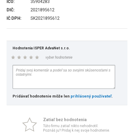
IČO:
35904283
DIČ:
2021895612
IČ DPH:
SK2021895612
Hodnotenia ISPER AdvaNet s.r.o.
vyber hodnotenie
Pridávať hodnotenie môže len
prihlásený používateľ
.
Zatiaľ bez hodnotenia
Túto firmu zatiaľ nikto nehodnotil.
Poznáš ju? Pridaj k nej svoje hodnotenie.