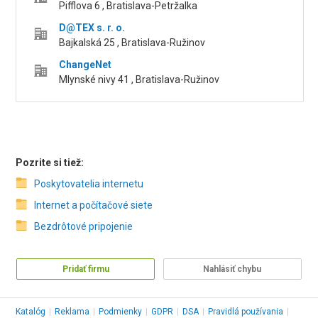
Pifflova 6 , Bratislava-Petržalka
D@TEX s. r. o.
Bajkalská 25 , Bratislava-Ružinov
ChangeNet
Mlynské nivy 41 , Bratislava-Ružinov
Pozrite si tiež:
Poskytovatelia internetu
Internet a počítačové siete
Bezdrôtové pripojenie
Pridať firmu
Nahlásiť chybu
Katalóg
|
Reklama
|
Podmienky
|
GDPR
|
DSA
|
Pravidlá používania
|