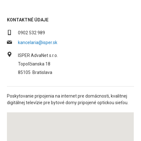
KONTAKTNÉ ÚDAJE
0902 532 989
kancelaria@isper.sk
ISPER AdvaNet s.r.o.
Topoľčianska 18
85105
Bratislava
Poskytovanie pripojenia na internet pre domácnosti, kvalitnej
digitálnej televízie pre bytové domy pripojené optickou sieťou.