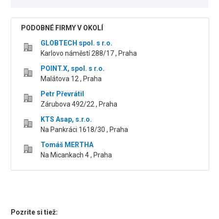
PODOBNÉ FIRMY V OKOLÍ
GLOBTECH spol. s r.o.
Karlovo náměstí 288/17 , Praha
POINT.X, spol. s r.o.
Malátova 12 , Praha
Petr Převrátil
Zárubova 492/22 , Praha
KTS Asap, s.r.o.
Na Pankráci 1618/30 , Praha
Tomáš MERTHA
Na Micankach 4 , Praha
Pozrite si tiež: