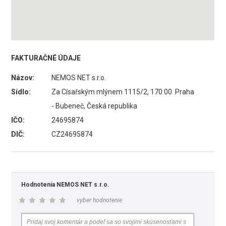
FAKTURAČNÉ ÚDAJE
Názov:
NEMOS NET s.r.o.
Sídlo:
Za Císařským mlýnem 1115/2, 170 00 Praha
- Bubeneč, Česká republika
IČO:
24695874
DIČ:
CZ24695874
Hodnotenia NEMOS NET s.r.o.
vyber hodnotenie