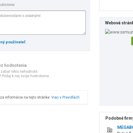
odnotenie
Webová strán
ený používateľ
.
ez hodnotenia
 zatiaľ nikto nehodnotil.
 Pridaj k nej svoje hodnotenie.
a informácie na tejto stránke.
Viac v Pravidlách
Podobné firmy
MEGABOO