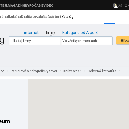
internet
firmy
kategórie od A po Z
hod
Papierový a polygrafický tovar
Knihy a tlač
Odborná literatúra
/
/
/
/
Str
zeum