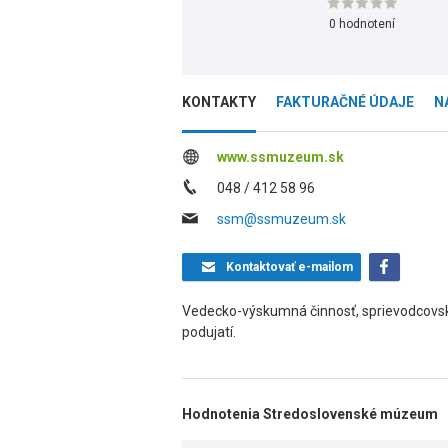
0 hodnotení
KONTAKTY
FAKTURAČNÉ ÚDAJE
N
www.ssmuzeum.sk
048 / 412 58 96
ssm@ssmuzeum.sk
Kontaktovať
e-mailom
Vedecko-výskumná činnosť, sprievodcovské
podujatí.
Hodnotenia Stredoslovenské múzeum