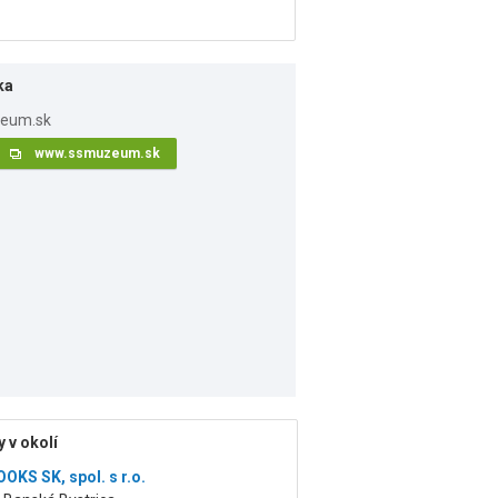
ka
www.ssmuzeum.sk
 v okolí
KS SK, spol. s r.o.