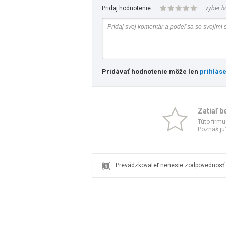
Pridaj hodnotenie:
vyber h
Pridávať hodnotenie môže len
prihlás
Zatiaľ b
Túto firmu
Poznáš ju?
Prevádzkovateľ nenesie zodpovednosť z