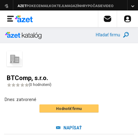
Hľadať firmu
BTComp, s.r.o.
(
0 hodnotení
)
Dnes:
zatvorené
Hodnotiť firmu
NAPÍSAŤ