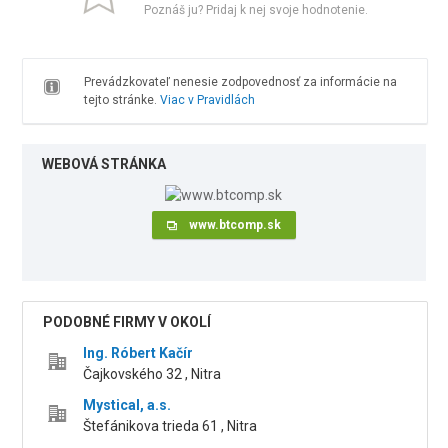
Poznáš ju? Pridaj k nej svoje hodnotenie.
Prevádzkovateľ nenesie zodpovednosť za informácie na
tejto stránke.
Viac v Pravidlách
WEBOVÁ STRÁNKA
www.btcomp.sk
PODOBNÉ FIRMY V OKOLÍ
Ing. Róbert Kačír
Čajkovského 32 , Nitra
Mystical, a.s.
Štefánikova trieda 61 , Nitra