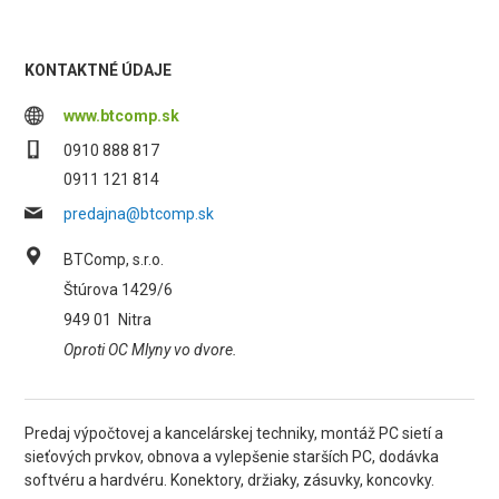
KONTAKTNÉ ÚDAJE
www.btcomp.sk
0910 888 817
0911 121 814
predajna@btcomp.sk
BTComp, s.r.o.
Štúrova 1429/6
949 01
Nitra
Oproti OC Mlyny vo dvore.
Predaj výpočtovej a kancelárskej techniky, montáž PC sietí a
sieťových prvkov, obnova a vylepšenie starších PC, dodávka
softvéru a hardvéru. Konektory, držiaky, zásuvky, koncovky.