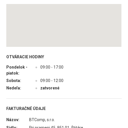
OTVÁRACIE HODINY
Pondelok -
●
09:00 - 17:00
piatok:
Sobota:
●
09:00 - 12:00
Nedeľa:
●
zatvorené
FAKTURAČNÉ ÚDAJE
Názov:
BTComp, s.r.o.
Sídlo:
Pri prameni 45, 951 01 Štitáre