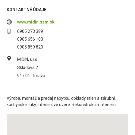
KONTAKTNÉ ÚDAJE
www.midin.szm.sk
0905 273 389
0905 656 103
0905 859 820
MIDIN, s.r.o.
Skladová 2
917 01
Trnava
Výroba, montáž a predaj nábytku, obklady stien a zárubní,
kuchynské linky, interiérové dvere. Rekonštrukcia interiéru.