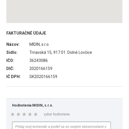
FAKTURAČNÉ ÚDAJE
Názov:
MIDIN, s.r.o.
Sídlo:
Trnavská 15, 917 01 Dolné Lovčice
IČO:
36243086
DIČ:
2020166159
IČ DPH:
SK2020166159
Hodnotenia MIDIN, s.r.o.
vyber hodnotenie