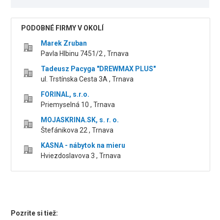
PODOBNÉ FIRMY V OKOLÍ
Marek Zruban
Pavla Hlbinu 7451/2 , Trnava
Tadeusz Pacyga "DREWMAX PLUS"
ul. Trstínska Cesta 3A , Trnava
FORINAL, s.r.o.
Priemyselná 10 , Trnava
MOJASKRINA.SK, s. r. o.
Štefánikova 22 , Trnava
KASNA - nábytok na mieru
Hviezdoslavova 3 , Trnava
Pozrite si tiež: