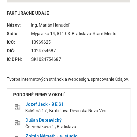
FAKTURAČNÉ ÚDAJE
Názov:
Ing. Marián Hanudeľ
Sídlo:
Myjavská 14, 811 03 Bratislava-Staré Mesto
IČO:
13969625
DIČ:
1024754687
IČ DPH:
SK1024754687
Tvorba internetových stránok a webdesign, spracovanie údajov.
PODOBNÉ FIRMY V OKOLÍ
Jozef Jeck - B E S I
Kalištná 17 , Bratislava-Devínska Nová Ves
Dušan Dubravický
Červeňákova 1 , Bratislava
Zoltán Németh - e- studio