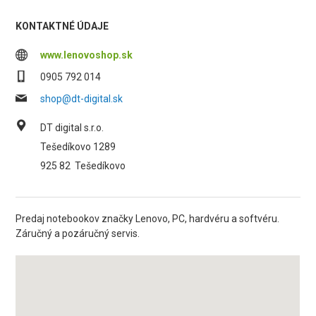
KONTAKTNÉ ÚDAJE
www.lenovoshop.sk
0905 792 014
shop@dt-digital.sk
DT digital s.r.o.
Tešedíkovo 1289
925 82
Tešedíkovo
Predaj notebookov značky Lenovo, PC, hardvéru a softvéru.
Záručný a pozáručný servis.