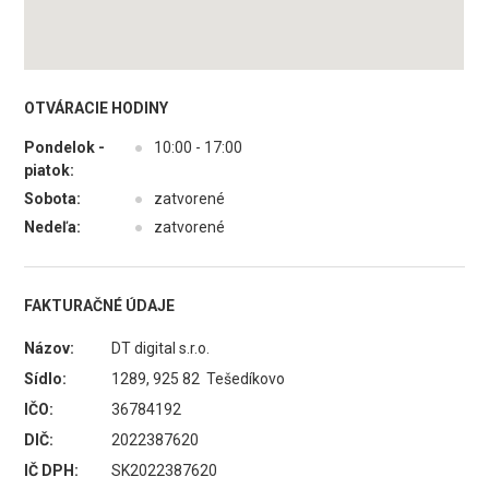
OTVÁRACIE HODINY
Pondelok -
●
10:00 - 17:00
piatok:
Sobota:
●
zatvorené
Nedeľa:
●
zatvorené
FAKTURAČNÉ ÚDAJE
Názov:
DT digital s.r.o.
Sídlo:
1289, 925 82 Tešedíkovo
IČO:
36784192
DIČ:
2022387620
IČ DPH:
SK2022387620