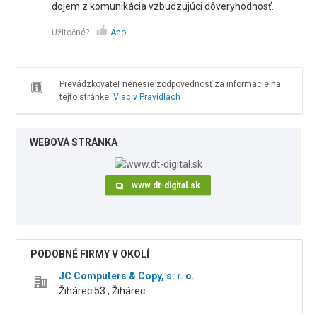
dojem z komunikácia vzbudzujúci dôveryhodnosť.
Užitočné?
Áno
Prevádzkovateľ nenesie zodpovednosť za informácie na
tejto stránke.
Viac v Pravidlách
WEBOVÁ STRÁNKA
www.dt-digital.sk
PODOBNÉ FIRMY V OKOLÍ
JC Computers & Copy, s. r. o.
Žihárec 53 , Žihárec