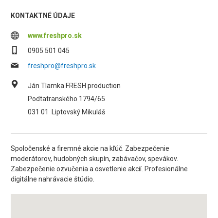
KONTAKTNÉ ÚDAJE
www.freshpro.sk
0905 501 045
freshpro@freshpro.sk
Ján Tlamka FRESH production
Podtatranského 1794/65
031 01
Liptovský Mikuláš
Spoločenské a firemné akcie na kľúč. Zabezpečenie
moderátorov, hudobných skupín, zabávačov, spevákov.
Zabezpečenie ozvučenia a osvetlenie akcií. Profesionálne
digitálne nahrávacie štúdio.