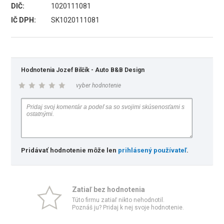
DIČ:
1020111081
IČ DPH:
SK1020111081
Hodnotenia Jozef Bilčík - Auto B&B Design
vyber hodnotenie
Pridávať hodnotenie môže len
prihlásený používateľ
.
Zatiaľ bez hodnotenia
Túto firmu zatiaľ nikto nehodnotil.
Poznáš ju? Pridaj k nej svoje hodnotenie.