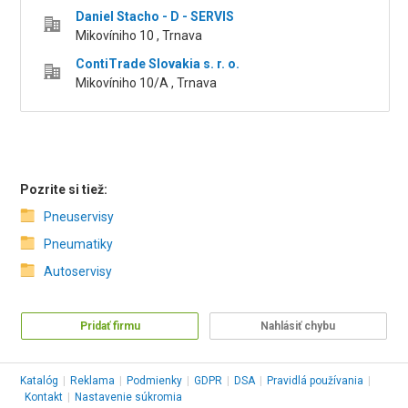
Daniel Stacho - D - SERVIS
Mikovíniho 10 , Trnava
ContiTrade Slovakia s. r. o.
Mikovíniho 10/A , Trnava
Pozrite si tiež:
Pneuservisy
Pneumatiky
Autoservisy
Pridať firmu
Nahlásiť chybu
Katalóg
|
Reklama
|
Podmienky
|
GDPR
|
DSA
|
Pravidlá používania
|
Kontakt
|
Nastavenie súkromia