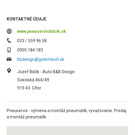
KONTAKTNÉ ÚDAJE
www.pneuservisbilcik.sk
033 / 559 96 58
0905 184 183
bbdesign@golemtech.sk
Jozef Bilčík - Auto B&B Design
Sokolská 464/49
919 43
Cífer
Pneuservis - výmena a montáž pneumatík, vyvažovanie. Predaj
a montáž pneumatík.