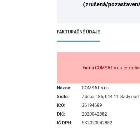
(zrušená/pozastaven
FAKTURAČNÉ ÚDAJE
Firma COMSAT s.r.o. je zruš
Názov:
COMSAT s.r.o.
Sídlo:
Zdoba 186, 044 41 Sady nad
IČO:
36194689
DIČ:
2020042882
IČ DPH:
SK2020042882