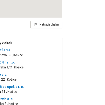
Nahlásiť chybu
 v okolí
v Žarnai
čova 36 , Košice
NT s.r.o.
ská 1/C , Košice
 a.s.
 22 , Košice
ce spol. s r. o.
 11 , Košice
rvis a. s.
á 3 , Košice