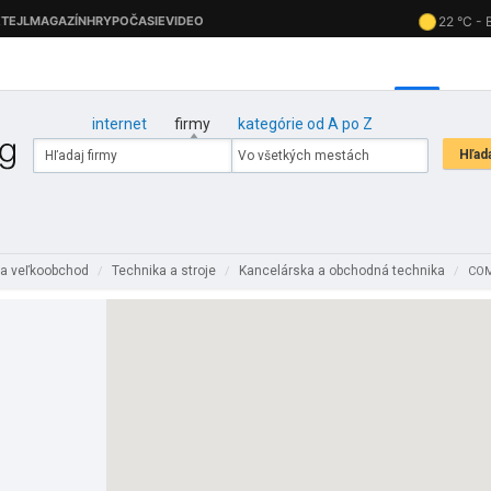
internet
firmy
kategórie od A po Z
a veľkoobchod
Technika a stroje
Kancelárska a obchodná technika
/
/
/
COM