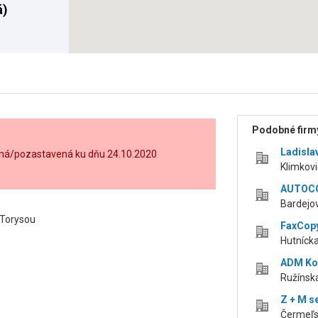
á)
Podobné firmy
Ladisla
ená/pozastavená ku dňu 24.10.2020
Klimkovi
AUTOCO
Bardejov
 Torysou
FaxCopy
Hutnícka
ADM Koši
Ružínska
Z + M se
Čermeľsk