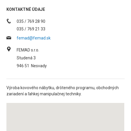
KONTAKTNÉ ÚDAJE
035 / 769 28 90
035 / 769 21 33
femad@femad.sk
FEMAD s.r.o.
Studená 3
946 51
Nesvady
Výroba kovového nábytku, drôteného programu, obchodných
zariadení a ľahkej manipulačnej techniky.