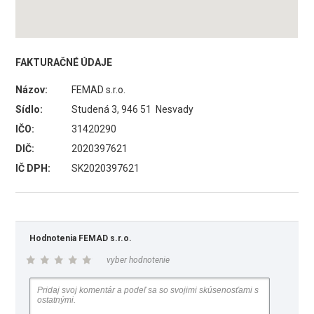
FAKTURAČNÉ ÚDAJE
Názov:
FEMAD s.r.o.
Sídlo:
Studená 3, 946 51 Nesvady
IČO:
31420290
DIČ:
2020397621
IČ DPH:
SK2020397621
Hodnotenia FEMAD s.r.o.
vyber hodnotenie