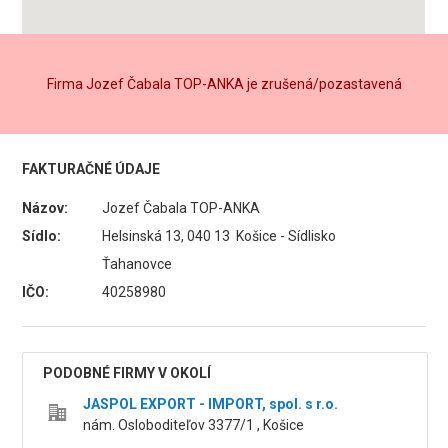
Firma Jozef Čabala TOP-ANKA je zrušená/pozastavená
FAKTURAČNÉ ÚDAJE
Názov:
Jozef Čabala TOP-ANKA
Sídlo:
Helsinská 13, 040 13 Košice - Sídlisko
Ťahanovce
IČO:
40258980
PODOBNÉ FIRMY V OKOLÍ
JASPOL EXPORT - IMPORT, spol. s r.o.
nám. Osloboditeľov 3377/1 , Košice