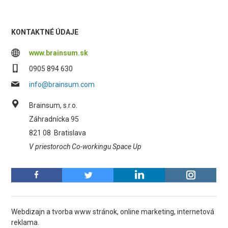
KONTAKTNÉ ÚDAJE
www.brainsum.sk
0905 894 630
info@brainsum.com
Brainsum, s.r.o.
Záhradnícka 95
821 08
Bratislava
V priestoroch Co-workingu Space Up
Webdizajn a tvorba www stránok, online marketing, internetová
reklama.