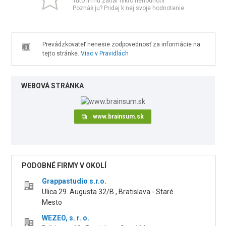
Túto firmu zatiaľ nikto nehodnotil.
Poznáš ju? Pridaj k nej svoje hodnotenie.
Prevádzkovateľ nenesie zodpovednosť za informácie na
tejto stránke.
Viac v Pravidlách
WEBOVÁ STRÁNKA
www.brainsum.sk
PODOBNÉ FIRMY V OKOLÍ
Grappastudio s.r.o.
Ulica 29. Augusta 32/B , Bratislava - Staré
Mesto
WEZEO, s. r. o.