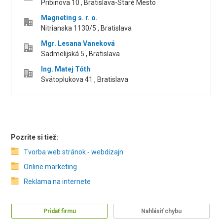
Pribinova 10 , Bratislava-Staré Mesto
Magneting s. r. o.
Nitrianska 1130/5 , Bratislava
Mgr. Lesana Vaneková
Sadmelijská 5 , Bratislava
Ing. Matej Tóth
Svätoplukova 41 , Bratislava
Pozrite si tiež:
Tvorba web stránok ‑ webdizajn
Online marketing
Reklama na internete
Pridať firmu
Nahlásiť chybu