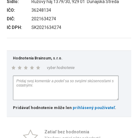
Sídlo:
Ružový háj 1379/30, 929 01 Dunajská Streda
IČO:
36248134
DIČ:
2021634274
IČ DPH:
SK2021634274
Hodnotenia Brainsum, s.r.o.
vyber hodnotenie
Pridávať hodnotenie môže len
prihlásený používateľ
.
Zatiaľ bez hodnotenia