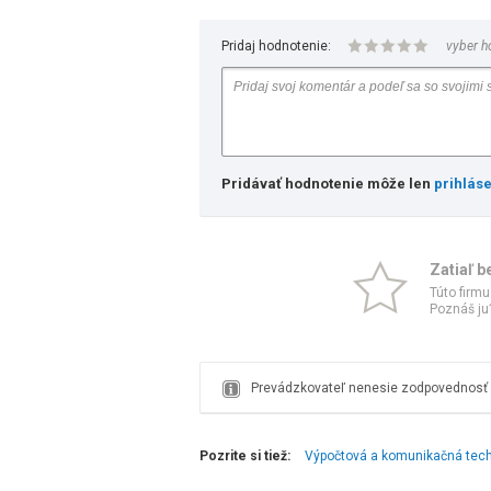
Pridaj hodnotenie:
vyber h
Pridávať hodnotenie môže len
prihlás
Zatiaľ b
Túto firmu
Poznáš ju?
Prevádzkovateľ nenesie zodpovednosť z
Pozrite si tiež:
Výpočtová a komunikačná tec