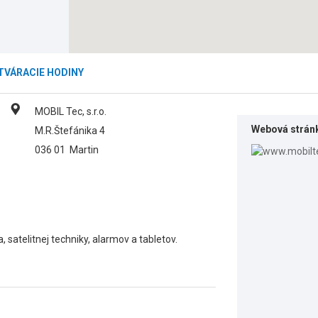
TVÁRACIE HODINY
MOBIL Tec, s.r.o.
Webová strán
M.R.Štefánika 4
036 01
Martin
 satelitnej techniky, alarmov a tabletov.