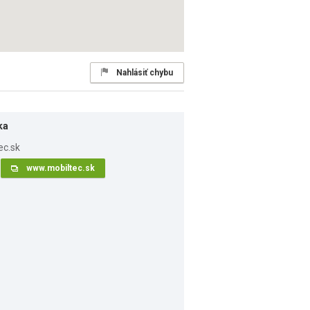
Nahlásiť chybu
ka
www.mobiltec.sk