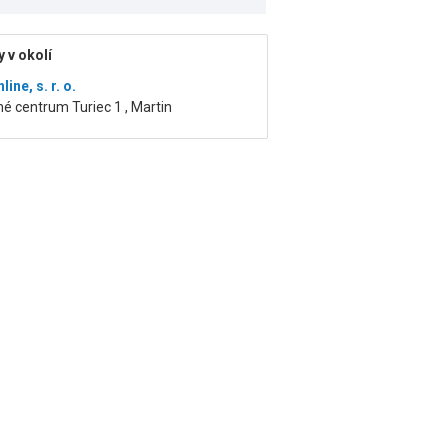
 v okolí
ine, s. r. o.
 centrum Turiec 1 , Martin