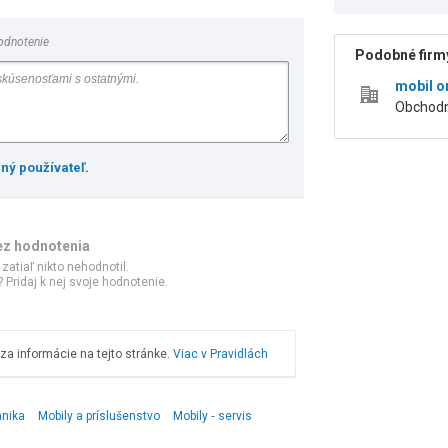
odnotenie
Podobné firmy
mobil onl
Obchodné
ený používateľ
.
ez hodnotenia
 zatiaľ nikto nehodnotil.
 Pridaj k nej svoje hodnotenie.
a informácie na tejto stránke.
Viac v Pravidlách
hnika
Mobily a príslušenstvo
Mobily ‑ servis