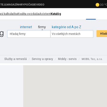
internet
firmy
kategórie od A po Z
Služby a remeslá
Servisy a opravy
Mobily - servis
/
/
/
MOBIL Tec, s.r.o.