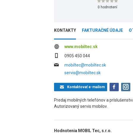
0 hodnotení
KONTAKTY
FAKTURAČNÉ ÚDAJE
O
www.mobiltec.sk
0905 450 044
mobiltec@mobiltec.sk
servis@mobiltec.sk
Kontaktovať
e-mailom
Predaj mobilných telefónov a príslušenstva,
Autorizovaný servis mobilov.
Hodnotenia MOBIL Tec, s.r.o.