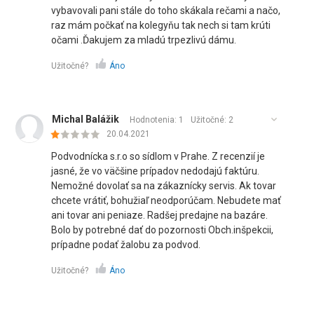
vybavovali pani stále do toho skákala rečami a načo,
raz mám počkať na kolegyňu tak nech si tam krúti
očami .Ďakujem za mladú trpezlivú dámu.
Užitočné?
Áno
Michal Balážik
Hodnotenia: 1
Užitočné:
2
20.04.2021
Podvodnícka s.r.o so sídlom v Prahe. Z recenzií je
jasné, že vo väčšine prípadov nedodajú faktúru.
Nemožné dovolať sa na zákaznícky servis. Ak tovar
chcete vrátiť, bohužiaľ neodporúčam. Nebudete mať
ani tovar ani peniaze. Radšej predajne na bazáre.
Bolo by potrebné dať do pozornosti Obch.inšpekcii,
prípadne podať žalobu za podvod.
Užitočné?
Áno