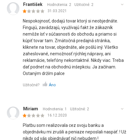
František
Hodnotenia: 2
Užitočné:
2
31.03.2021
Nespokojnosť, dodajú tovar ktorý si neobjednáte.
Fingujú, zavádzajú, využívajú fakt že zákazník
nemôže ísť v súčasnosti do obchodu a priamo si
kúpiť tovar tam. Zmätočná predajná stránka,
kliknete na tovar, objednáte, ale pošlú iný. Všetko
zaheslované, nemožnosť rýchlej nápravy, ani
reklamácie, telefóny nekontaktné. Nikdy viac. Treba
dať podnet na obchodnú inšepkciu. Ja začínam.
Ostaným držím palce
Užitočné?
Áno
Miriam
Hodnotenia: 1
Užitočné:
2
16.12.2020
Platbu som realizovala cez svoju banku a
objednávku mi zrušili a peniaze neposlali naspäť .! Už
nikdy od vás objednávať nič nebudem !