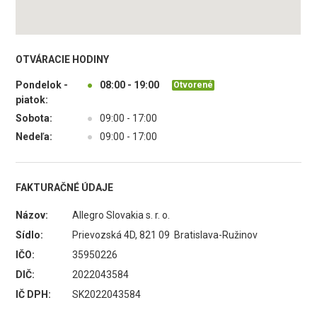
OTVÁRACIE HODINY
Pondelok -
●
08:00 - 19:00
Otvorené
piatok:
Sobota:
●
09:00 - 17:00
Nedeľa:
●
09:00 - 17:00
FAKTURAČNÉ ÚDAJE
Názov:
Allegro Slovakia s. r. o.
Sídlo:
Prievozská 4D, 821 09 Bratislava-Ružinov
IČO:
35950226
DIČ:
2022043584
IČ DPH:
SK2022043584